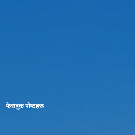
फेसबुक पाेष्टहरू