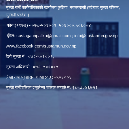
सुस्ता गाउँ कार्यपालिकाकाे कार्यालय कुडिया, नवलपरासी (बर्दघाट सुस्ता पश्चिम,
लुम्बिनी प्रदेश )
फोन:(+९७७) - ०७८-५०६००१, ५०६०००,५०६००४
ईमेल:
sustagaunpalika@gmail.com
;
info@sustamun.gov.np
www.facebook.com/sustamun.gov.np
हेलाे सुस्ता नं.
०७८-५०६००१
,
सुचना अधिकारी : ०७८–५०६००५
लेखा तथा प्रशासन शाखा :०७८–५०६००६
सुस्ता गाउँपालिका एम्बुलेन्स चालक सम्पर्क न‌‍: ९८५७०४६७१३