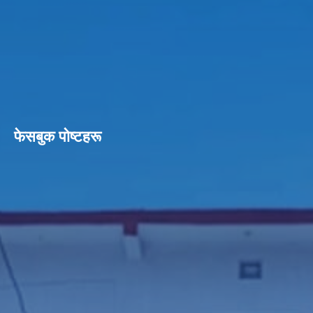
फेसबुक पाेष्टहरू