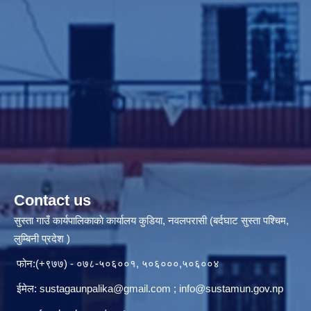
Contact us
सुस्ता गाउँ कार्यपालिकाकाे कार्यालय कुडिया, नवलपरासी (बर्दघाट सुस्ता पश्चिम,
लुम्बिनी प्रदेश )
फोन:(+९७७) - ०७८-५०६००१, ५०६०००,५०६००४
ईमेल:
sustagaunpalika@gmail.com
;
info@sustamun.gov.np