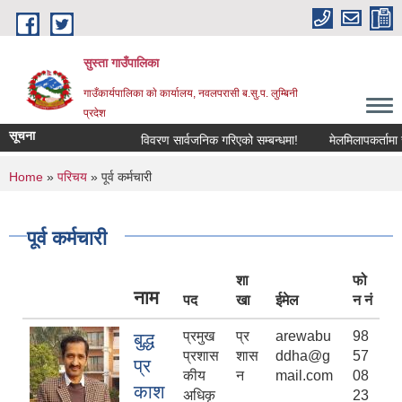
Skip to main content
सुस्ता गाउँपालिका
गाउँकार्यपालिका काे कार्यालय, नवलपरासी ब.सु.प. लुम्बिनी
प्रदेश
सूचना
विवरण सार्वजनिक गरिएको सम्बन्धमा!
मेलमिलापकर्तामा सूची
You are here
Home
»
परिचय
» पूर्व कर्मचारी
पूर्व कर्मचारी
शा
फो
नाम
पद
खा
ईमेल
न नं
प्रमुख
प्र
arewabu
98
बुद्ध
प्रशास
शास
ddha@g
57
प्र
कीय
न
mail.com
08
काश
अधिकृ
23