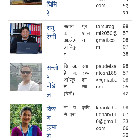
घिमि
com
५२
रे
२१
सहाय
प्र
ramureg
98
रामु
क
शास
mi2050@
57
रेग्मी
आ.ले.प
न
gmail.co
08
.अधिकृ
m
07
त
36
सि‍. अ.
स्वा
paudelsa
98
सन्ताे
हे. व.
स्थ्य
ntosh188
57
ष
अधिकृ
शा
@gmail.c
08
पोैडे
त
खा
om
05
ल
(छैठाैं)
42
ना. प.
कृषि
kirankcha
98
किर
से. प्रा.
udhary11
67
ण
0@gmail.
33
कुमा
com
66
री
20