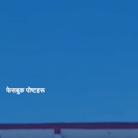
फेसबुक पाेष्टहरू