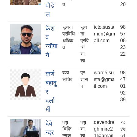
पौडे
त
20
ल
सूचना
सूच
icto.susta
98
केश
प्रविधि
ना
mun@gm
57
व
अधिकृ
प्रवि
ail.com
08
न्याैपा
त
धि
23
ने
शा
22
खा
वडा
प्र
ward5.su
98
कर्ण
सचिव
शास
sta@gma
47
बहादु
न
il.com
01
र
92
दर्ला
39
मी
पशु
पशु
devendra
९८
देबे
चिकि
शा
ghimire2
४७
न्द्र
त्सक
खा
1@gmail.
५९