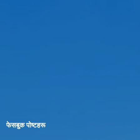
फेसबुक पाेष्टहरू