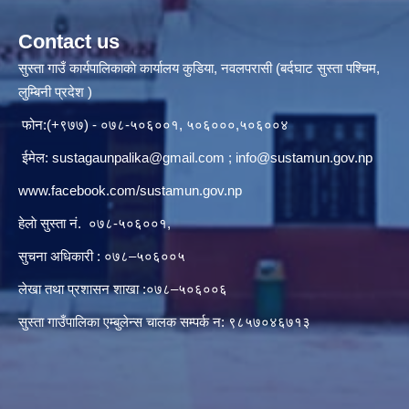
Contact us
सुस्ता गाउँ कार्यपालिकाकाे कार्यालय कुडिया, नवलपरासी (बर्दघाट सुस्ता पश्चिम,
लुम्बिनी प्रदेश )
फोन:(+९७७) - ०७८-५०६००१, ५०६०००,५०६००४
ईमेल:
sustagaunpalika@gmail.com
;
info@sustamun.gov.np
www.facebook.com/sustamun.gov.np
हेलाे सुस्ता नं.
०७८-५०६००१
,
सुचना अधिकारी : ०७८–५०६००५
लेखा तथा प्रशासन शाखा :०७८–५०६००६
सुस्ता गाउँपालिका एम्बुलेन्स चालक सम्पर्क न‌‍: ९८५७०४६७१३