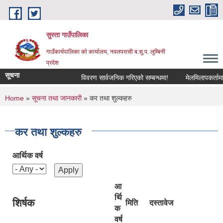
Skip to main content
सुस्ता गाउँपालिका
गाउँकार्यपालिका काे कार्यालय, नवलपरासी ब.सु.प. लुम्बिनी
प्रदेश
सूचना
विवरण सार्वजनिक गरिएको सम्बन्धमा!
मेलमिलापकर्तामा सू
You are here
Home
»
सूचना तथा जानकारी
» कर तथा शुल्कहरु
कर तथा शुल्कहरु
आर्थिक वर्ष
आ
र्थि
शिर्षक
मिति
दस्तावेज
क
वर्ष