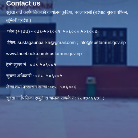
Contact us
सुस्ता गाउँ कार्यपालिकाकाे कार्यालय कुडिया, नवलपरासी (बर्दघाट सुस्ता पश्चिम,
लुम्बिनी प्रदेश )
फोन:(+९७७) - ०७८-५०६००१, ५०६०००,५०६००४
ईमेल:
sustagaunpalika@gmail.com
;
info@sustamun.gov.np
www.facebook.com/sustamun.gov.np
हेलाे सुस्ता नं.
०७८-५०६००१
,
सुचना अधिकारी : ०७८–५०६००५
लेखा तथा प्रशासन शाखा :०७८–५०६००६
सुस्ता गाउँपालिका एम्बुलेन्स चालक सम्पर्क न‌‍: ९८५७०४६७१३