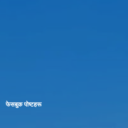
फेसबुक पाेष्टहरू