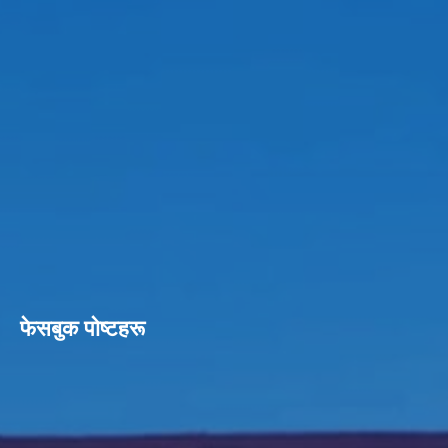
फेसबुक पाेष्टहरू