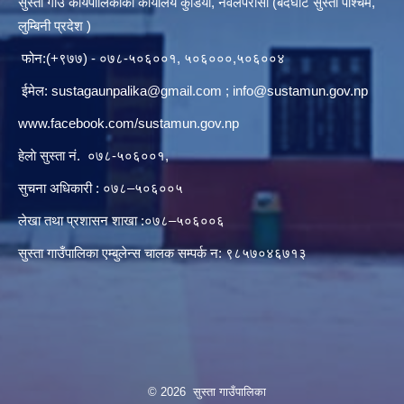
सुस्ता गाउँ कार्यपालिकाकाे कार्यालय कुडिया, नवलपरासी (बर्दघाट सुस्ता पश्चिम,
लुम्बिनी प्रदेश )
फोन:(+९७७) - ०७८-५०६००१, ५०६०००,५०६००४
ईमेल:
sustagaunpalika@gmail.com
;
info@sustamun.gov.np
www.facebook.com/sustamun.gov.np
हेलाे सुस्ता नं.
०७८-५०६००१
,
सुचना अधिकारी : ०७८–५०६००५
लेखा तथा प्रशासन शाखा :०७८–५०६००६
सुस्ता गाउँपालिका एम्बुलेन्स चालक सम्पर्क न‌‍: ९८५७०४६७१३
© 2026 सुस्ता गाउँपालिका