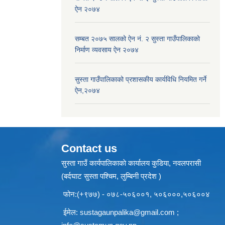
ऐन २०७४
सम्बत २०७५ सालको ऐन नं. २ सुस्ता गाउँपालिकाको
निर्माण व्यवसाय ऐन २०७४
सुस्ता गाउँपालिकाको प्रशासकीय कार्यविधि नियमित गर्ने
ऐन,२०७४
Contact us
सुस्ता गाउँ कार्यपालिकाकाे कार्यालय कुडिया, नवलपरासी
(बर्दघाट सुस्ता पश्चिम, लुम्बिनी प्रदेश )
फोन:(+९७७) - ०७८-५०६००१, ५०६०००,५०६००४
ईमेल:
sustagaunpalika@gmail.com
;