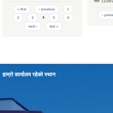
मिति:
11/28/
Pages
« first
‹ previous
1
‹ prev
2
3
4
5
6
next ›
last »
हाम्रो कार्यालय रहेको स्थान