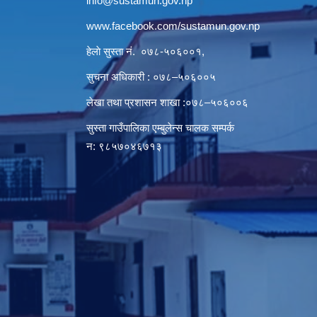
info@sustamun.gov.np
www.facebook.com/sustamun.gov.np
हेलाे सुस्ता नं.
०७८-५०६००१
,
सुचना अधिकारी : ०७८–५०६००५
लेखा तथा प्रशासन शाखा :०७८–५०६००६
सुस्ता गाउँपालिका एम्बुलेन्स चालक सम्पर्क
न‌‍: ९८५७०४६७१३