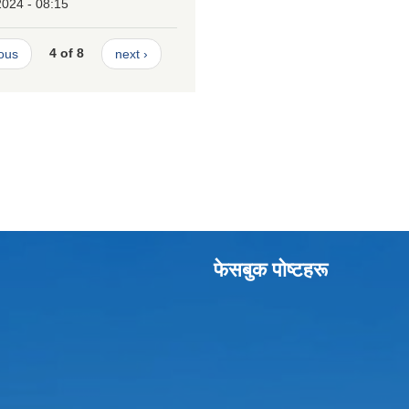
2024 - 08:15
ious
4 of 8
next ›
फेसबुक पाेष्टहरू