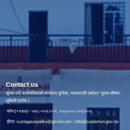
Contact us
सुस्ता गाउँ कार्यपालिकाकाे कार्यालय कुडिया, नवलपरासी (बर्दघाट सुस्ता पश्चिम,
लुम्बिनी प्रदेश )
फोन:(+९७७) - ०७८-५०६००१, ५०६०००,५०६००४
ईमेल:
sustagaunpalika@gmail.com
;
info@sustamun.gov.np