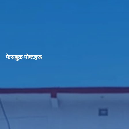
फेसबुक पाेष्टहरू