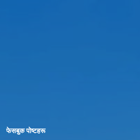
फेसबुक पाेष्टहरू