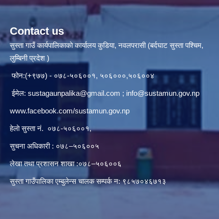
Contact us
सुस्ता गाउँ कार्यपालिकाकाे कार्यालय कुडिया, नवलपरासी (बर्दघाट सुस्ता पश्चिम,
लुम्बिनी प्रदेश )
फोन:(+९७७) - ०७८-५०६००१, ५०६०००,५०६००४
ईमेल:
sustagaunpalika@gmail.com
;
info@sustamun.gov.np
www.facebook.com/sustamun.gov.np
हेलाे सुस्ता नं.
०७८-५०६००१
,
सुचना अधिकारी : ०७८–५०६००५
लेखा तथा प्रशासन शाखा :०७८–५०६००६
सुस्ता गाउँपालिका एम्बुलेन्स चालक सम्पर्क न‌‍: ९८५७०४६७१३