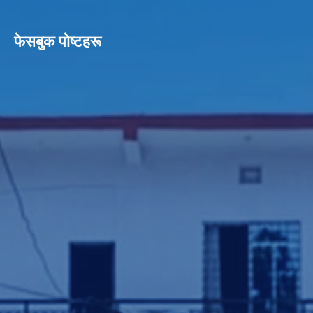
फेसबुक पाेष्टहरू