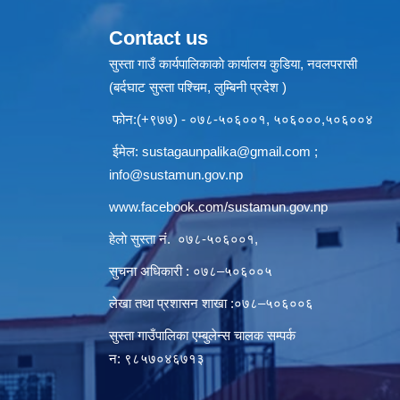
Contact us
सुस्ता गाउँ कार्यपालिकाकाे कार्यालय कुडिया, नवलपरासी
(बर्दघाट सुस्ता पश्चिम, लुम्बिनी प्रदेश )
फोन:(+९७७) - ०७८-५०६००१, ५०६०००,५०६००४
ईमेल:
sustagaunpalika@gmail.com
;
info@sustamun.gov.np
www.facebook.com/sustamun.gov.np
हेलाे सुस्ता नं.
०७८-५०६००१
,
सुचना अधिकारी : ०७८–५०६००५
लेखा तथा प्रशासन शाखा :०७८–५०६००६
सुस्ता गाउँपालिका एम्बुलेन्स चालक सम्पर्क
न‌‍: ९८५७०४६७१३