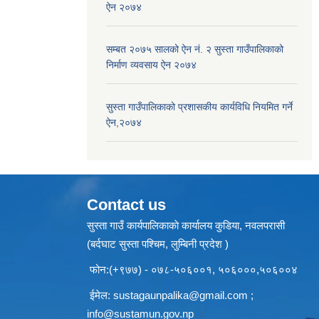
ऐन २०७४
सम्बत २०७५ सालको ऐन नं. २ सुस्ता गाउँपालिकाको
निर्माण व्यवसाय ऐन २०७४
सुस्ता गाउँपालिकाको प्रशासकीय कार्यविधि नियमित गर्ने
ऐन,२०७४
Contact us
सुस्ता गाउँ कार्यपालिकाकाे कार्यालय कुडिया, नवलपरासी
(बर्दघाट सुस्ता पश्चिम, लुम्बिनी प्रदेश )
फोन:(+९७७) - ०७८-५०६००१, ५०६०००,५०६००४
ईमेल:
sustagaunpalika@gmail.com
;
info@sustamun.gov.np