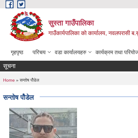
Skip to main content
सुस्ता गाउँपालिका
गाउँकार्यपालिका काे कार्यालय, नवलपरासी ब.सु.
गृहपृष्ठ
परिचय
वडा कार्यालयहरु
कार्यक्रम तथा परियो
सूचना
You are here
Home
» सन्ताेष पोैडेल
सन्ताेष पोैडेल