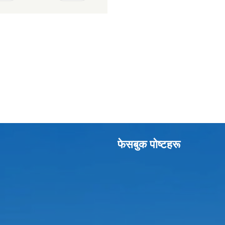
फेसबुक पाेष्टहरू