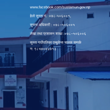
www.facebook.com/sustamun.gov.np
हेलाे सुस्ता नं.
०७८-५०६००१
,
सुचना अधिकारी : ०७८–५०६००५
लेखा तथा प्रशासन शाखा :०७८–५०६००६
सुस्ता गाउँपालिका एम्बुलेन्स चालक सम्पर्क
न‌‍: ९८५७०४६७१३