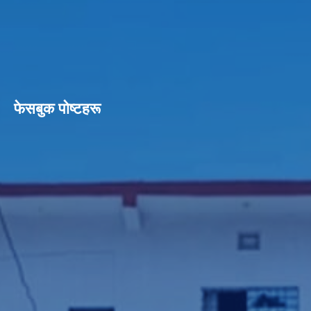
फेसबुक पाेष्टहरू