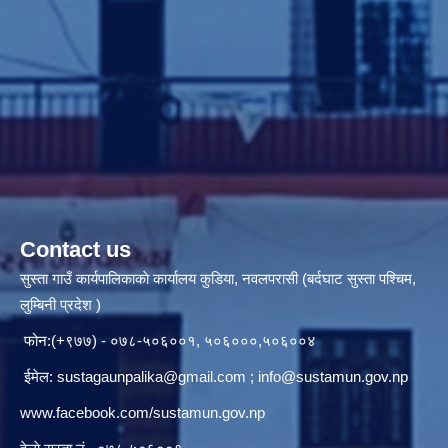
Contact us
सुस्ता गाउँ कार्यपालिकाकाे कार्यालय कुडिया, नवलपरासी (बर्दघाट सुस्ता पश्चिम,
लुम्बिनी प्रदेश )
फोन:(+९७७) - ०७८-५०६००१, ५०६०००,५०६००४
ईमेल:
sustagaunpalika@gmail.com
;
info@sustamun.gov.np
www.facebook.com/sustamun.gov.np