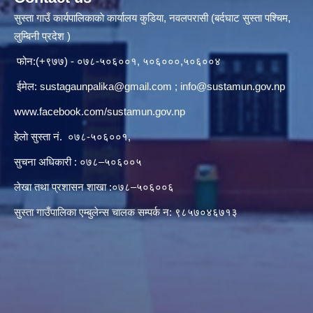
सुस्ता गाउँ कार्यपालिकाकाे कार्यालय कुडिया, नवलपरासी (बर्दघाट सुस्ता पश्चिम,
लुम्बिनी प्रदेश )
फोन:(+९७७) - ०७८-५०६००१, ५०६०००,५०६००४
ईमेल:
sustagaunpalika@gmail.com
;
info@sustamun.gov.np
www.facebook.com/sustamun.gov.np
हेलाे सुस्ता नं.
०७८-५०६००१
,
सुचना अधिकारी : ०७८–५०६००५
लेखा तथा प्रशासन शाखा :०७८–५०६००६
सुस्ता गाउँपालिका एम्बुलेन्स चालक सम्पर्क न‌‍: ९८५७०४६७१३