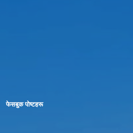
फेसबुक पाेष्टहरू