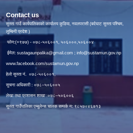
Contact us
सुस्ता गाउँ कार्यपालिकाकाे कार्यालय कुडिया, नवलपरासी (बर्दघाट सुस्ता पश्चिम,
लुम्बिनी प्रदेश )
फोन:(+९७७) - ०७८-५०६००१, ५०६०००,५०६००४
ईमेल:
sustagaunpalika@gmail.com
;
info@sustamun.gov.np
www.facebook.com/sustamun.gov.np
हेलाे सुस्ता नं.
०७८-५०६००१
,
सुचना अधिकारी : ०७८–५०६००५
लेखा तथा प्रशासन शाखा :०७८–५०६००६
सुस्ता गाउँपालिका एम्बुलेन्स चालक सम्पर्क न‌‍: ९८५७०४६७१३