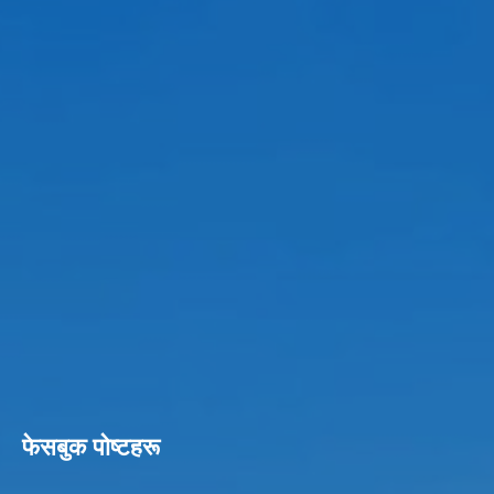
फेसबुक पाेष्टहरू