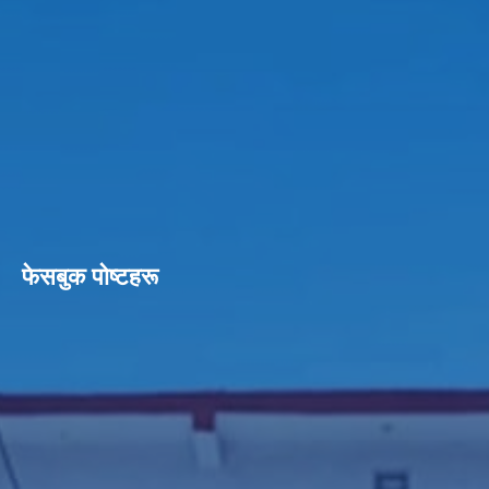
फेसबुक पाेष्टहरू