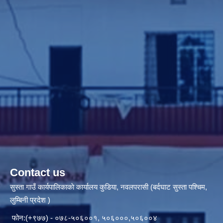
Contact us
सुस्ता गाउँ कार्यपालिकाकाे कार्यालय कुडिया, नवलपरासी (बर्दघाट सुस्ता पश्चिम,
लुम्बिनी प्रदेश )
फोन:(+९७७) - ०७८-५०६००१, ५०६०००,५०६००४