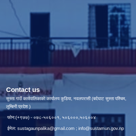
Contact us
सुस्ता गाउँ कार्यपालिकाकाे कार्यालय कुडिया, नवलपरासी (बर्दघाट सुस्ता पश्चिम,
लुम्बिनी प्रदेश )
फोन:(+९७७) - ०७८-५०६००१, ५०६०००,५०६००४
ईमेल:
sustagaunpalika@gmail.com
;
info@sustamun.gov.np