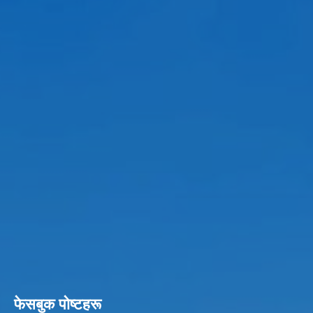
फेसबुक पाेष्टहरू