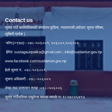
Contact us
सुस्ता गाउँ कार्यपालिकाकाे कार्यालय कुडिया, नवलपरासी (बर्दघाट सुस्ता पश्चिम,
लुम्बिनी प्रदेश )
फोन:(+९७७) - ०७८-५०६००१, ५०६०००,५०६००४
ईमेल:
sustagaunpalika@gmail.com
;
info@sustamun.gov.np
www.facebook.com/sustamun.gov.np
हेलाे सुस्ता नं.
०७८-५०६००१
,
सुचना अधिकारी : ०७८–५०६००५
लेखा तथा प्रशासन शाखा :०७८–५०६००६
सुस्ता गाउँपालिका एम्बुलेन्स चालक सम्पर्क न‌‍: ९८५७०४६७१३