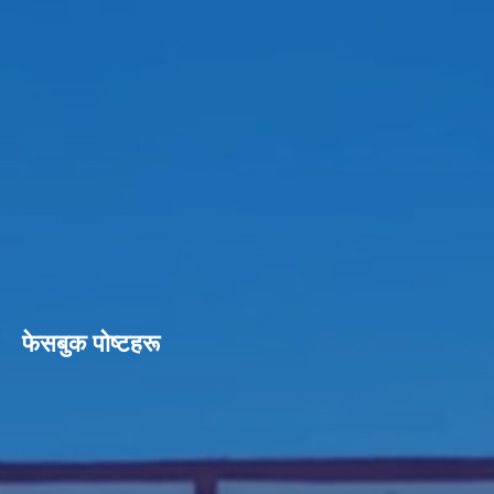
फेसबुक पाेष्टहरू