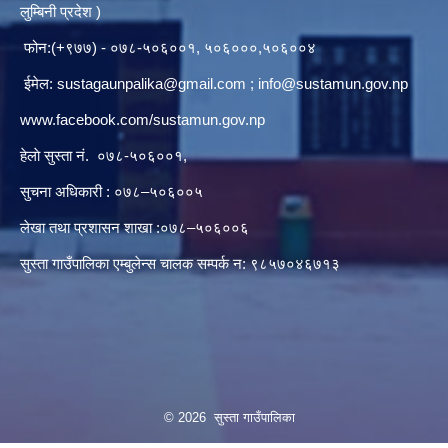
लुम्बिनी प्रदेश )
फोन:(+९७७) - ०७८-५०६००१, ५०६०००,५०६००४
ईमेल:
sustagaunpalika@gmail.com
;
info@sustamun.gov.np
www.facebook.com/sustamun.gov.np
हेलाे सुस्ता नं.
०७८-५०६००१
,
सुचना अधिकारी : ०७८–५०६००५
लेखा तथा प्रशासन शाखा :०७८–५०६००६
सुस्ता गाउँपालिका एम्बुलेन्स चालक सम्पर्क न‌‍: ९८५७०४६७१३
© 2026 सुस्ता गाउँपालिका