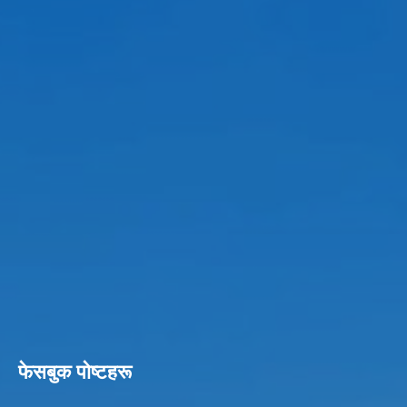
फेसबुक पाेष्टहरू