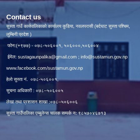
Contact us
सुस्ता गाउँ कार्यपालिकाकाे कार्यालय कुडिया, नवलपरासी (बर्दघाट सुस्ता पश्चिम,
लुम्बिनी प्रदेश )
फोन:(+९७७) - ०७८-५०६००१, ५०६०००,५०६००४
ईमेल:
sustagaunpalika@gmail.com
;
info@sustamun.gov.np
www.facebook.com/sustamun.gov.np
हेलाे सुस्ता नं.
०७८-५०६००१
,
सुचना अधिकारी : ०७८–५०६००५
लेखा तथा प्रशासन शाखा :०७८–५०६००६
सुस्ता गाउँपालिका एम्बुलेन्स चालक सम्पर्क न‌‍: ९८५७०४६७१३