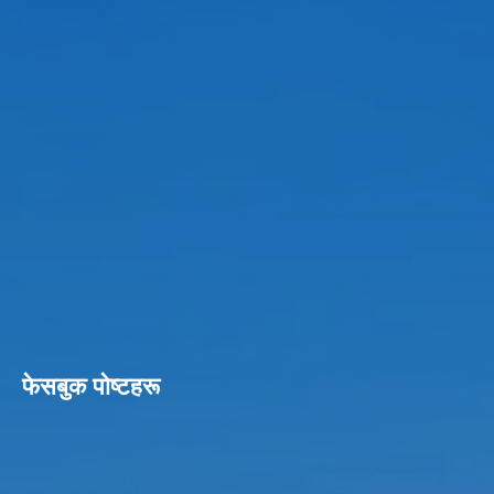
फेसबुक पाेष्टहरू