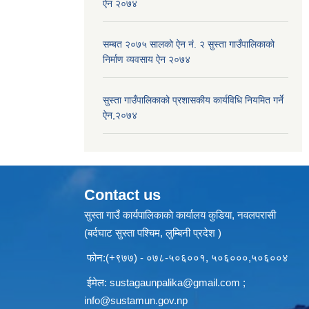
ऐन २०७४
सम्बत २०७५ सालको ऐन नं. २ सुस्ता गाउँपालिकाको
निर्माण व्यवसाय ऐन २०७४
सुस्ता गाउँपालिकाको प्रशासकीय कार्यविधि नियमित गर्ने
ऐन,२०७४
Contact us
सुस्ता गाउँ कार्यपालिकाकाे कार्यालय कुडिया, नवलपरासी
(बर्दघाट सुस्ता पश्चिम, लुम्बिनी प्रदेश )
फोन:(+९७७) - ०७८-५०६००१, ५०६०००,५०६००४
ईमेल:
sustagaunpalika@gmail.com
;
info@sustamun.gov.np