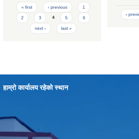
Pages
« first
‹ previous
1
‹ prev
2
3
4
5
6
next ›
last »
हाम्रो कार्यालय रहेको स्थान