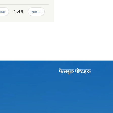
ious
4 of 8
next ›
फेसबुक पाेष्टहरू