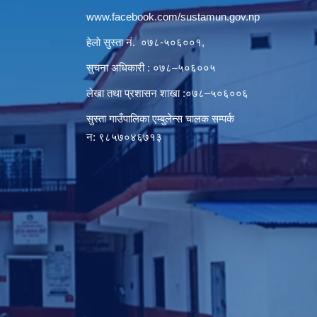
www.facebook.com/sustamun.gov.np
हेलाे सुस्ता नं.
०७८-५०६००१
,
सुचना अधिकारी : ०७८–५०६००५
लेखा तथा प्रशासन शाखा :०७८–५०६००६
सुस्ता गाउँपालिका एम्बुलेन्स चालक सम्पर्क
न‌‍: ९८५७०४६७१३