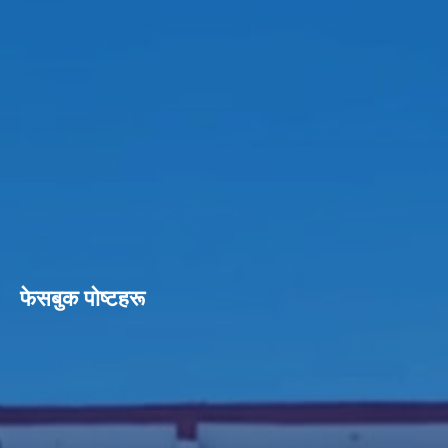
फेसबुक पाेष्टहरू