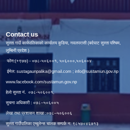
Contact us
सुस्ता गाउँ कार्यपालिकाकाे कार्यालय कुडिया, नवलपरासी (बर्दघाट सुस्ता पश्चिम,
लुम्बिनी प्रदेश )
फोन:(+९७७) - ०७८-५०६००१, ५०६०००,५०६००४
ईमेल:
sustagaunpalika@gmail.com
;
info@sustamun.gov.np
www.facebook.com/sustamun.gov.np
हेलाे सुस्ता नं.
०७८-५०६००१
,
सुचना अधिकारी : ०७८–५०६००५
लेखा तथा प्रशासन शाखा :०७८–५०६००६
सुस्ता गाउँपालिका एम्बुलेन्स चालक सम्पर्क न‌‍: ९८५७०४६७१३