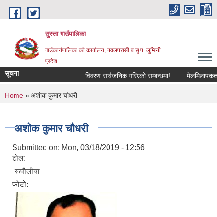
Skip to main content
सुस्ता गाउँपालिका
गाउँकार्यपालिका काे कार्यालय, नवलपरासी ब.सु.प. लुम्बिनी
प्रदेश
सूचना
विवरण सार्वजनिक गरिएको सम्बन्धमा!
मेलमिलापकर्तामा 
You are here
Home
» अशाेक कुमार चाैधरी
अशाेक कुमार चाैधरी
Submitted on:
Mon, 03/18/2019 - 12:56
टोल:
रूपाैलीया
फोटो: