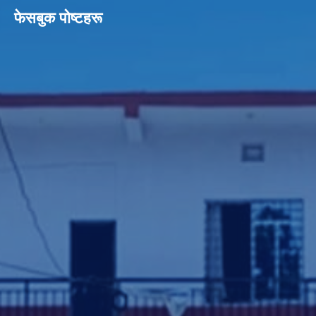
फेसबुक पाेष्टहरू