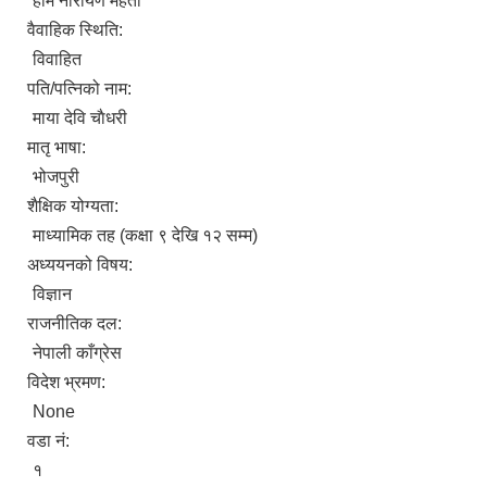
हाेम नारायण महताे
वैवाहिक स्थिति:
विवाहित
पति/पत्निको नाम:
माया देवि चाैधरी
मातृ भाषा:
भोजपुरी
शैक्षिक योग्यता:
माध्यामिक तह (कक्षा ९ देखि १२ सम्म)
अध्ययनको विषय:
विज्ञान
राजनीतिक दल:
नेपाली काँग्रेस
विदेश भ्रमण:
None
वडा नं:
१