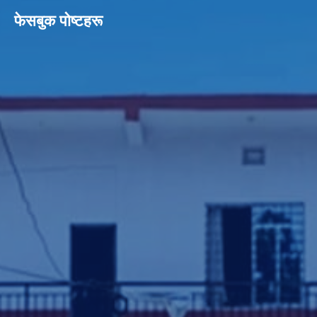
फेसबुक पाेष्टहरू