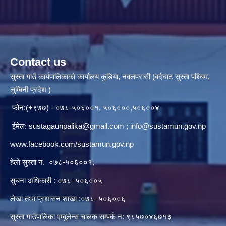
Contact us
सुस्ता गाउँ कार्यपालिकाकाे कार्यालय कुडिया, नवलपरासी (बर्दघाट सुस्ता पश्चिम,
लुम्बिनी प्रदेश )
फोन:(+९७७) - ०७८-५०६००१, ५०६०००,५०६००४
ईमेल:
sustagaunpalika@gmail.com
;
info@sustamun.gov.np
www.facebook.com/sustamun.gov.np
हेलाे सुस्ता नं.
०७८-५०६००१
,
सुचना अधिकारी : ०७८–५०६००५
लेखा तथा प्रशासन शाखा :०७८–५०६००६
सुस्ता गाउँपालिका एम्बुलेन्स चालक सम्पर्क न‌‍: ९८५७०४६७१३