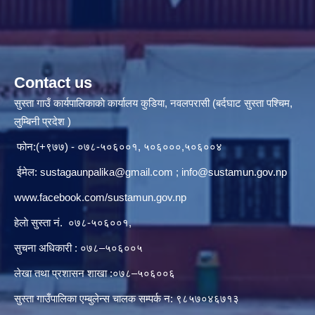
Contact us
सुस्ता गाउँ कार्यपालिकाकाे कार्यालय कुडिया, नवलपरासी (बर्दघाट सुस्ता पश्चिम,
लुम्बिनी प्रदेश )
फोन:(+९७७) - ०७८-५०६००१, ५०६०००,५०६००४
ईमेल:
sustagaunpalika@gmail.com
;
info@sustamun.gov.np
www.facebook.com/sustamun.gov.np
हेलाे सुस्ता नं.
०७८-५०६००१
,
सुचना अधिकारी : ०७८–५०६००५
लेखा तथा प्रशासन शाखा :०७८–५०६००६
सुस्ता गाउँपालिका एम्बुलेन्स चालक सम्पर्क न‌‍: ९८५७०४६७१३