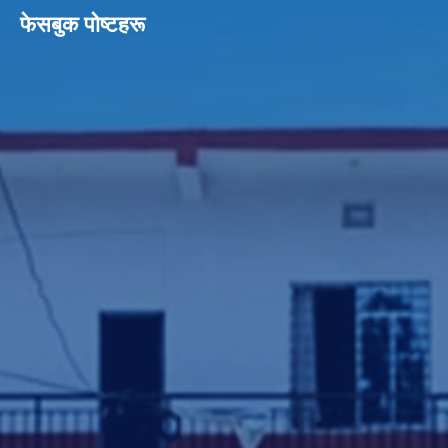
फेसबुक पाेष्टहरू