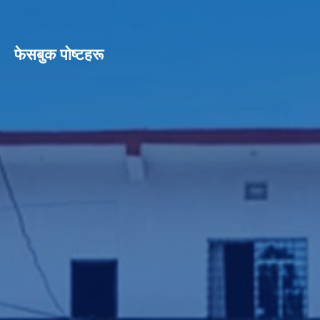
फेसबुक पाेष्टहरू