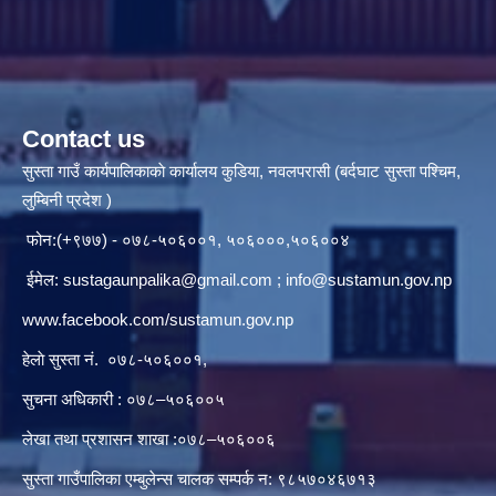
Contact us
सुस्ता गाउँ कार्यपालिकाकाे कार्यालय कुडिया, नवलपरासी (बर्दघाट सुस्ता पश्चिम,
लुम्बिनी प्रदेश )
फोन:(+९७७) - ०७८-५०६००१, ५०६०००,५०६००४
ईमेल:
sustagaunpalika@gmail.com
;
info@sustamun.gov.np
www.facebook.com/sustamun.gov.np
हेलाे सुस्ता नं.
०७८-५०६००१
,
सुचना अधिकारी : ०७८–५०६००५
लेखा तथा प्रशासन शाखा :०७८–५०६००६
सुस्ता गाउँपालिका एम्बुलेन्स चालक सम्पर्क न‌‍: ९८५७०४६७१३