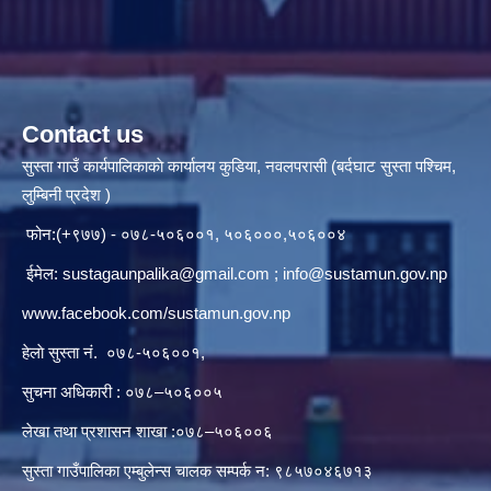
Contact us
सुस्ता गाउँ कार्यपालिकाकाे कार्यालय कुडिया, नवलपरासी (बर्दघाट सुस्ता पश्चिम,
लुम्बिनी प्रदेश )
फोन:(+९७७) - ०७८-५०६००१, ५०६०००,५०६००४
ईमेल:
sustagaunpalika@gmail.com
;
info@sustamun.gov.np
www.facebook.com/sustamun.gov.np
हेलाे सुस्ता नं.
०७८-५०६००१
,
सुचना अधिकारी : ०७८–५०६००५
लेखा तथा प्रशासन शाखा :०७८–५०६००६
सुस्ता गाउँपालिका एम्बुलेन्स चालक सम्पर्क न‌‍: ९८५७०४६७१३