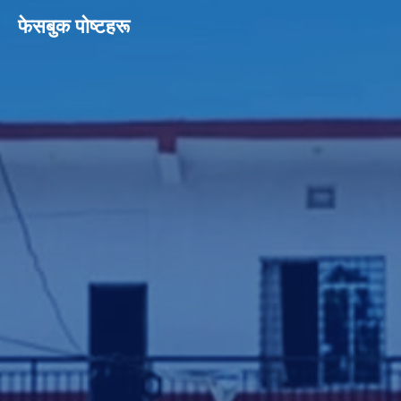
फेसबुक पाेष्टहरू