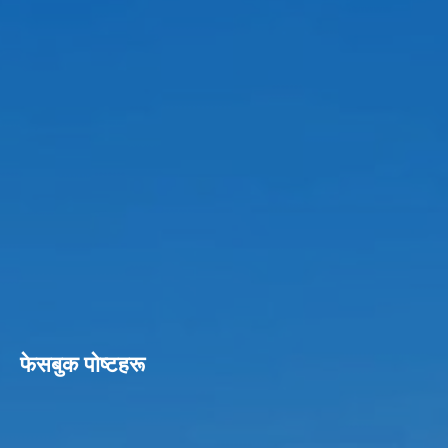
फेसबुक पाेष्टहरू