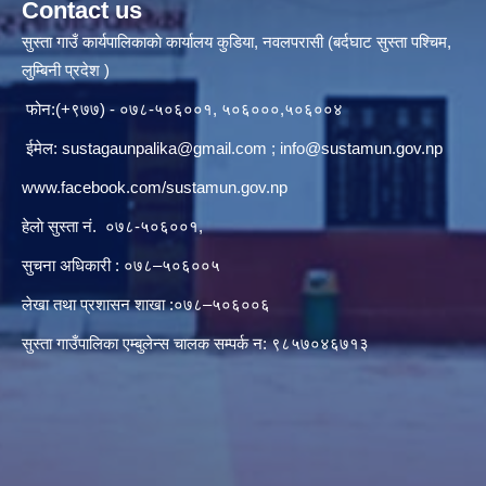
Contact us
सुस्ता गाउँ कार्यपालिकाकाे कार्यालय कुडिया, नवलपरासी (बर्दघाट सुस्ता पश्चिम,
लुम्बिनी प्रदेश )
फोन:(+९७७) - ०७८-५०६००१, ५०६०००,५०६००४
ईमेल:
sustagaunpalika@gmail.com
;
info@sustamun.gov.np
www.facebook.com/sustamun.gov.np
हेलाे सुस्ता नं.
०७८-५०६००१
,
सुचना अधिकारी : ०७८–५०६००५
लेखा तथा प्रशासन शाखा :०७८–५०६००६
सुस्ता गाउँपालिका एम्बुलेन्स चालक सम्पर्क न‌‍: ९८५७०४६७१३