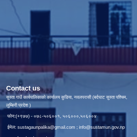
Contact us
सुस्ता गाउँ कार्यपालिकाकाे कार्यालय कुडिया, नवलपरासी (बर्दघाट सुस्ता पश्चिम,
लुम्बिनी प्रदेश )
फोन:(+९७७) - ०७८-५०६००१, ५०६०००,५०६००४
ईमेल:
sustagaunpalika@gmail.com
;
info@sustamun.gov.np