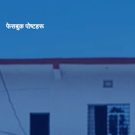
फेसबुक पाेष्टहरू