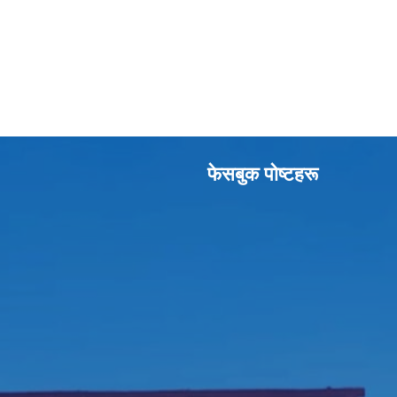
फेसबुक पाेष्टहरू