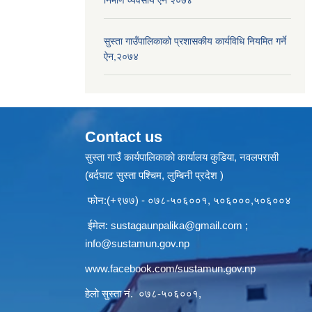
निर्माण व्यवसाय ऐन २०७४
सुस्ता गाउँपालिकाको प्रशासकीय कार्यविधि नियमित गर्ने
ऐन,२०७४
Contact us
सुस्ता गाउँ कार्यपालिकाकाे कार्यालय कुडिया, नवलपरासी
(बर्दघाट सुस्ता पश्चिम, लुम्बिनी प्रदेश )
फोन:(+९७७) - ०७८-५०६००१, ५०६०००,५०६००४
ईमेल:
sustagaunpalika@gmail.com
;
info@sustamun.gov.np
www.facebook.com/sustamun.gov.np
हेलाे सुस्ता नं.
०७८-५०६००१
,