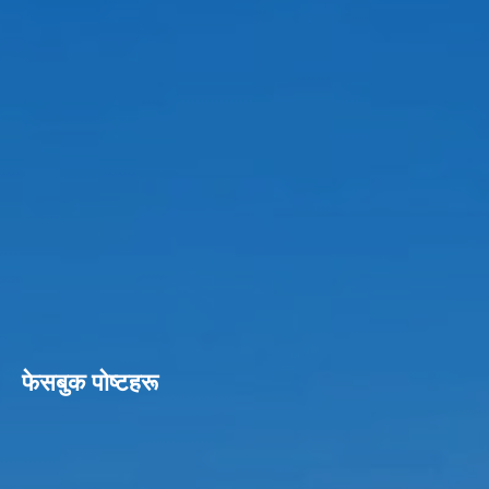
फेसबुक पाेष्टहरू