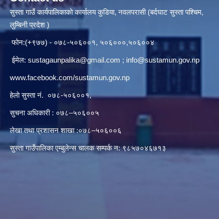
सुस्ता गाउँ कार्यपालिकाकाे कार्यालय कुडिया, नवलपरासी (बर्दघाट सुस्ता पश्चिम,
लुम्बिनी प्रदेश )
फोन:(+९७७) - ०७८-५०६००१, ५०६०००,५०६००४
ईमेल:
sustagaunpalika@gmail.com
;
info@sustamun.gov.np
www.facebook.com/sustamun.gov.np
हेलाे सुस्ता नं.
०७८-५०६००१
,
सुचना अधिकारी : ०७८–५०६००५
लेखा तथा प्रशासन शाखा :०७८–५०६००६
सुस्ता गाउँपालिका एम्बुलेन्स चालक सम्पर्क न‌‍: ९८५७०४६७१३