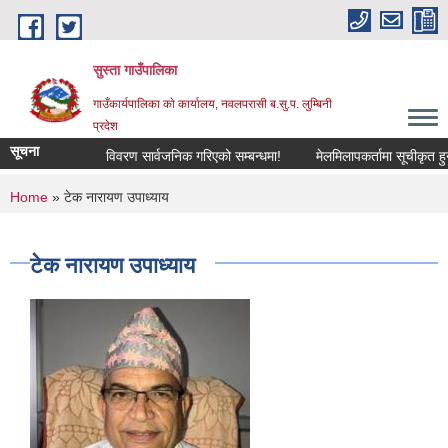
Skip to main content
सुस्ता गाउँपालिका
गाउँकार्यपालिका काे कार्यालय, नवलपरासी ब.सु.प. लुम्बिनी
प्रदेश
सूचना
विवरण सार्वजनिक गरिएको सम्बन्धमा!
मेलमिलापकर्तामा सूचीकृत हुने स
You are here
Home
» टेक नारायण उपाध्याय
टेक नारायण उपाध्याय