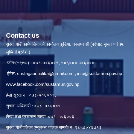
Contact us
सुस्ता गाउँ कार्यपालिकाकाे कार्यालय कुडिया, नवलपरासी (बर्दघाट सुस्ता पश्चिम,
लुम्बिनी प्रदेश )
फोन:(+९७७) - ०७८-५०६००१, ५०६०००,५०६००४
ईमेल:
sustagaunpalika@gmail.com
;
info@sustamun.gov.np
www.facebook.com/sustamun.gov.np
हेलाे सुस्ता नं.
०७८-५०६००१
,
सुचना अधिकारी : ०७८–५०६००५
लेखा तथा प्रशासन शाखा :०७८–५०६००६
सुस्ता गाउँपालिका एम्बुलेन्स चालक सम्पर्क न‌‍: ९८५७०४६७१३