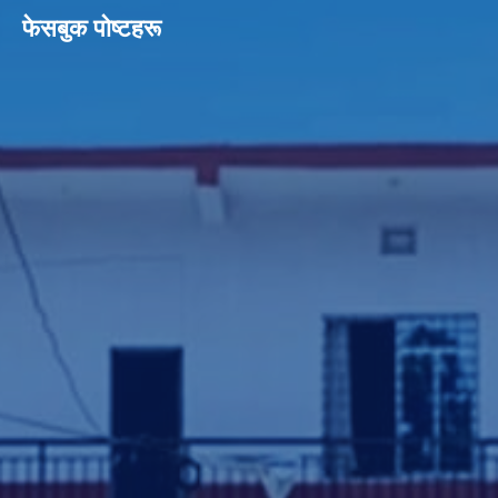
फेसबुक पाेष्टहरू