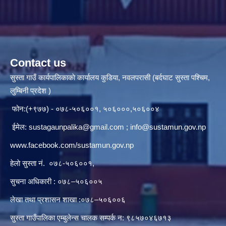
Contact us
सुस्ता गाउँ कार्यपालिकाकाे कार्यालय कुडिया, नवलपरासी (बर्दघाट सुस्ता पश्चिम,
लुम्बिनी प्रदेश )
फोन:(+९७७) - ०७८-५०६००१, ५०६०००,५०६००४
ईमेल:
sustagaunpalika@gmail.com
;
info@sustamun.gov.np
www.facebook.com/sustamun.gov.np
हेलाे सुस्ता नं.
०७८-५०६००१
,
सुचना अधिकारी : ०७८–५०६००५
लेखा तथा प्रशासन शाखा :०७८–५०६००६
सुस्ता गाउँपालिका एम्बुलेन्स चालक सम्पर्क न‌‍: ९८५७०४६७१३