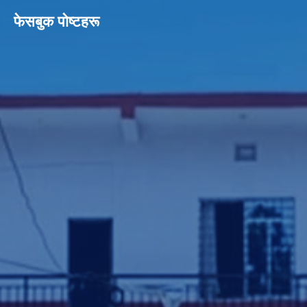
फेसबुक पाेष्टहरू