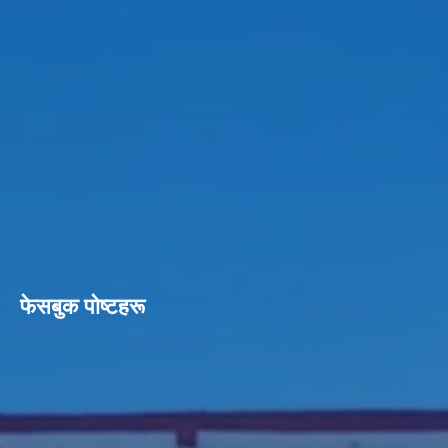
फेसबुक पाेष्टहरू