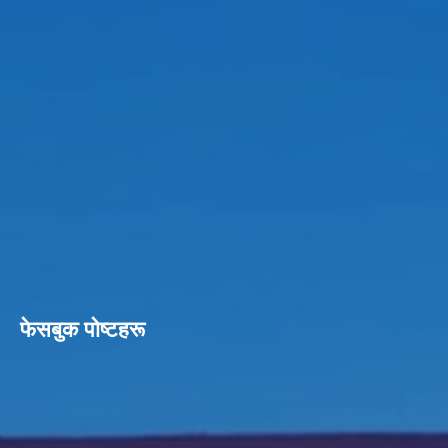
फेसबुक पाेष्टहरू