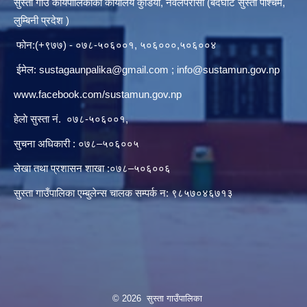
सुस्ता गाउँ कार्यपालिकाकाे कार्यालय कुडिया, नवलपरासी (बर्दघाट सुस्ता पश्चिम,
लुम्बिनी प्रदेश )
फोन:(+९७७) - ०७८-५०६००१, ५०६०००,५०६००४
ईमेल:
sustagaunpalika@gmail.com
;
info@sustamun.gov.np
www.facebook.com/sustamun.gov.np
हेलाे सुस्ता नं.
०७८-५०६००१
,
सुचना अधिकारी : ०७८–५०६००५
लेखा तथा प्रशासन शाखा :०७८–५०६००६
सुस्ता गाउँपालिका एम्बुलेन्स चालक सम्पर्क न‌‍: ९८५७०४६७१३
© 2026 सुस्ता गाउँपालिका