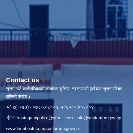
Contact us
सुस्ता गाउँ कार्यपालिकाकाे कार्यालय कुडिया, नवलपरासी (बर्दघाट सुस्ता पश्चिम,
लुम्बिनी प्रदेश )
फोन:(+९७७) - ०७८-५०६००१, ५०६०००,५०६००४
ईमेल:
sustagaunpalika@gmail.com
;
info@sustamun.gov.np
www.facebook.com/sustamun.gov.np