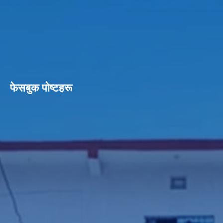
फेसबुक पाेष्टहरू