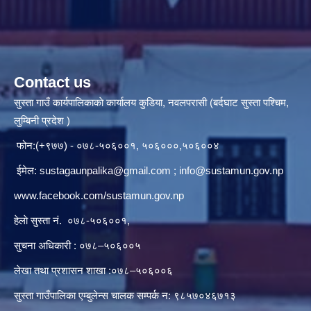
Contact us
सुस्ता गाउँ कार्यपालिकाकाे कार्यालय कुडिया, नवलपरासी (बर्दघाट सुस्ता पश्चिम,
लुम्बिनी प्रदेश )
फोन:(+९७७) - ०७८-५०६००१, ५०६०००,५०६००४
ईमेल:
sustagaunpalika@gmail.com
;
info@sustamun.gov.np
www.facebook.com/sustamun.gov.np
हेलाे सुस्ता नं.
०७८-५०६००१
,
सुचना अधिकारी : ०७८–५०६००५
लेखा तथा प्रशासन शाखा :०७८–५०६००६
सुस्ता गाउँपालिका एम्बुलेन्स चालक सम्पर्क न‌‍: ९८५७०४६७१३