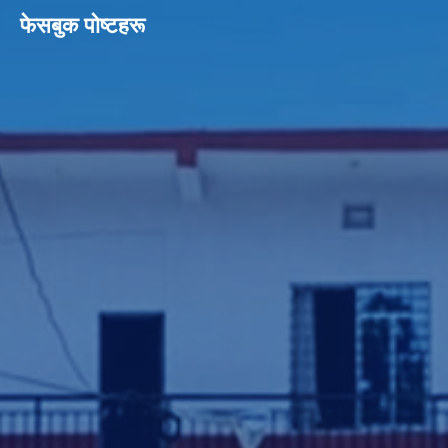
फेसबुक पाेष्टहरू