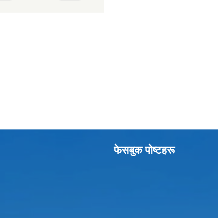
फेसबुक पाेष्टहरू