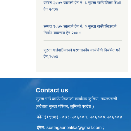
सम्बत २०७५ सालको ऐन नं. ३ सुस्ता गाउँपालिका शिक्षा
ऐन २०७४
सम्बत २०७५ सालको ऐन नं. २ सुस्ता गाउँपालिकाको
निर्माण व्यवसाय ऐन २०७४
सुस्ता गाउँपालिकाको प्रशासकीय कार्यविधि नियमित गर्ने
ऐन,२०७४
Contact us
सुस्ता गाउँ कार्यपालिकाकाे कार्यालय कुडिया, नवलपरासी
(बर्दघाट सुस्ता पश्चिम, लुम्बिनी प्रदेश )
फोन:(+९७७) - ०७८-५०६००१, ५०६०००,५०६००४
ईमेल:
sustagaunpalika@gmail.com
;