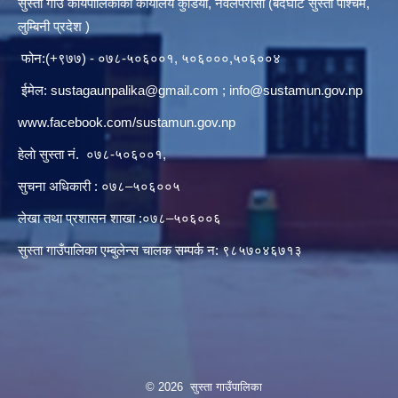
सुस्ता गाउँ कार्यपालिकाकाे कार्यालय कुडिया, नवलपरासी (बर्दघाट सुस्ता पश्चिम,
लुम्बिनी प्रदेश )
फोन:(+९७७) - ०७८-५०६००१, ५०६०००,५०६००४
ईमेल:
sustagaunpalika@gmail.com
;
info@sustamun.gov.np
www.facebook.com/sustamun.gov.np
हेलाे सुस्ता नं.
०७८-५०६००१
,
सुचना अधिकारी : ०७८–५०६००५
लेखा तथा प्रशासन शाखा :०७८–५०६००६
सुस्ता गाउँपालिका एम्बुलेन्स चालक सम्पर्क न‌‍: ९८५७०४६७१३
© 2026 सुस्ता गाउँपालिका