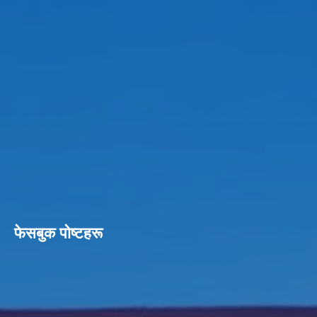
फेसबुक पाेष्टहरू