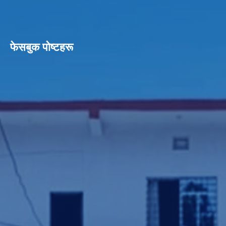
फेसबुक पाेष्टहरू