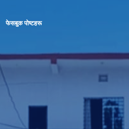
फेसबुक पाेष्टहरू