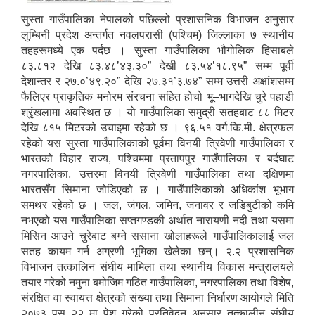
सुस्ता गाउँपालिका नेपालको पछिल्लो प्रशासनिक विभाजन अनुसार
लुम्बिनी प्रदेश अन्तर्गत नवलपरासी (पश्चिम) जिल्लाका ७ स्थानीय
तहहरूमध्ये एक पर्दछ । सुस्ता गाउँपालिका भौगोलिक हिसाबले
८३.८१२ देखि ८३.४८’४३.३०” देखी ८३.५४’१८.९५” सम्म पूर्वी
देशान्तर र २७.०’४९.२०” देखि २७.३१’३.७४” सम्म उत्तरी अक्षांशसम्म
फैलिएर प्राकृतिक मनोरम संरचना सहित होचो भू–भागदेखि चुरे पहाडी
श्रृंखलामा अवस्थित छ । यो गाउँपालिका समुद्री सतहबाट ८८ मिटर
देखि ८१५ मिटरको उचाइमा रहेको छ । ९६.५१ वर्ग.कि.मी. क्षेत्रफल
रहेको यस सुस्ता गाउँपालिकाको पूर्वमा विनयी त्रिवेणी गाउँपालिका र
भारतको विहार राज्य, पश्चिममा प्रतापपुर गाउँपालिका र बर्दघाट
नगरपालिका, उत्तरमा विनयी त्रिवेणी गाउँपालिका तथा दक्षिणमा
भारतसँग सिमाना जोडिएको छ । गाउँपालिकाको अधिकांश भूभाग
समथर रहेको छ । जल, जंगल, जमिन, जनावर र जडिबुटीको कमि
नभएको यस गाउँपालिका सप्तगण्डकी अर्थात नारायणी नदी तथा यसमा
मिसिन आउने चुरेबाट बग्ने ससाना खोलाहरूले गाउँपालिकालाई जल
सतह कायम गर्न अग्रणी भूमिका खेलेका छन्। २.२ प्रशासनिक
विभाजन तत्कालिन संघीय मामिला तथा स्थानीय विकास मन्त्रालयले
तयार गरेको नमुना बमोजिम गठित गाउँपालिका, नगरपालिका तथा विशेष,
संरक्षित वा स्वायत्त क्षेत्रको संख्या तथा सिमाना निर्धारण आयोगले मिति
२०७३ पुस २२ मा पेश गरेको प्रतिवेदन अनुसार तत्कालीन संघीय