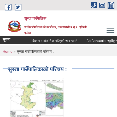
Skip to main content
सुस्ता गाउँपालिका
गाउँकार्यपालिका काे कार्यालय, नवलपरासी ब.सु.प. लुम्बिनी
प्रदेश
सूचना
विवरण सार्वजनिक गरिएको सम्बन्धमा!
मेलमिलापकर्तामा सूचीकृत हुने
You are here
Home
» सुस्ता गाउँपालिकाकाे परिचय :
सुस्ता गाउँपालिकाकाे परिचय :