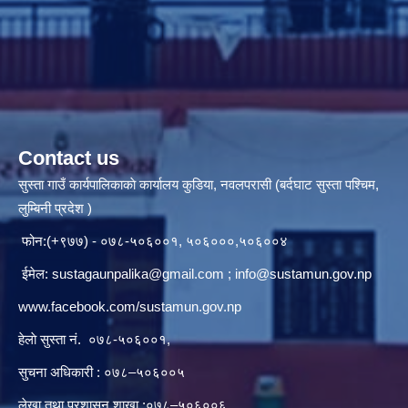
Contact us
सुस्ता गाउँ कार्यपालिकाकाे कार्यालय कुडिया, नवलपरासी (बर्दघाट सुस्ता पश्चिम,
लुम्बिनी प्रदेश )
फोन:(+९७७) - ०७८-५०६००१, ५०६०००,५०६००४
ईमेल:
sustagaunpalika@gmail.com
;
info@sustamun.gov.np
www.facebook.com/sustamun.gov.np
हेलाे सुस्ता नं.
०७८-५०६००१
,
सुचना अधिकारी : ०७८–५०६००५
लेखा तथा प्रशासन शाखा :०७८–५०६००६