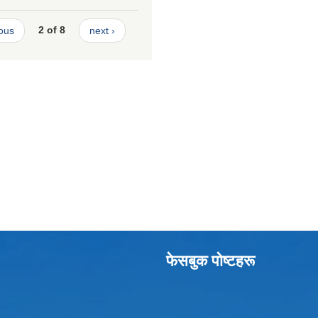
ious
2 of 8
next ›
फेसबुक पाेष्टहरू