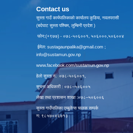
Contact us
सुस्ता गाउँ कार्यपालिकाकाे कार्यालय कुडिया, नवलपरासी
(बर्दघाट सुस्ता पश्चिम, लुम्बिनी प्रदेश )
फोन:(+९७७) - ०७८-५०६००१, ५०६०००,५०६००४
ईमेल:
sustagaunpalika@gmail.com
;
info@sustamun.gov.np
www.facebook.com/sustamun.gov.np
हेलाे सुस्ता नं.
०७८-५०६००१
,
सुचना अधिकारी : ०७८–५०६००५
लेखा तथा प्रशासन शाखा :०७८–५०६००६
सुस्ता गाउँपालिका एम्बुलेन्स चालक सम्पर्क
न‌‍: ९८५७०४६७१३