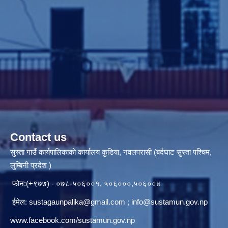
Contact us
सुस्ता गाउँ कार्यपालिकाकाे कार्यालय कुडिया, नवलपरासी (बर्दघाट सुस्ता पश्चिम,
लुम्बिनी प्रदेश )
फोन:(+९७७) - ०७८-५०६००१, ५०६०००,५०६००४
ईमेल:
sustagaunpalika@gmail.com
;
info@sustamun.gov.np
www.facebook.com/sustamun.gov.np