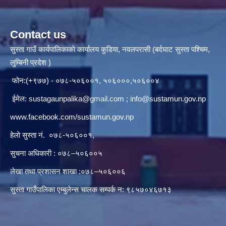
Contact us
सुस्ता गाउँ कार्यपालिकाकाे कार्यालय कुडिया, नवलपरासी (बर्दघाट सुस्ता पश्चिम,
लुम्बिनी प्रदेश )
फोन:(+९७७) - ०७८-५०६००१, ५०६०००,५०६००४
ईमेल:
sustagaunpalika@gmail.com
;
info@sustamun.gov.np
www.facebook.com/sustamun.gov.np
हेलाे सुस्ता नं.
०७८-५०६००१
,
सुचना अधिकारी : ०७८–५०६००५
लेखा तथा प्रशासन शाखा :०७८–५०६००६
सुस्ता गाउँपालिका एम्बुलेन्स चालक सम्पर्क न‌‍: ९८५७०४६७१३