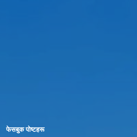
फेसबुक पाेष्टहरू