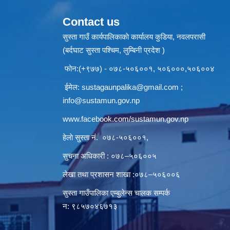
Contact us
सुस्ता गाउँ कार्यपालिकाकाे कार्यालय कुडिया, नवलपरासी
(बर्दघाट सुस्ता पश्चिम, लुम्बिनी प्रदेश )
फोन:(+९७७) - ०७८-५०६००१, ५०६०००,५०६००४
ईमेल:
sustagaunpalika@gmail.com
;
info@sustamun.gov.np
www.facebook.com/sustamun.gov.np
हेलाे सुस्ता नं.
०७८-५०६००१
,
सुचना अधिकारी : ०७८–५०६००५
लेखा तथा प्रशासन शाखा :०७८–५०६००६
सुस्ता गाउँपालिका एम्बुलेन्स चालक सम्पर्क
न‌‍: ९८५७०४६७१३