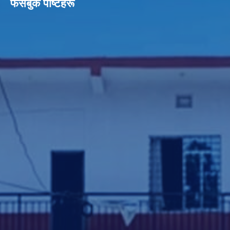
फेसबुक पाेष्टहरू