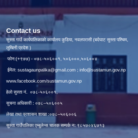
Contact us
सुस्ता गाउँ कार्यपालिकाकाे कार्यालय कुडिया, नवलपरासी (बर्दघाट सुस्ता पश्चिम,
लुम्बिनी प्रदेश )
फोन:(+९७७) - ०७८-५०६००१, ५०६०००,५०६००४
ईमेल:
sustagaunpalika@gmail.com
;
info@sustamun.gov.np
www.facebook.com/sustamun.gov.np
हेलाे सुस्ता नं.
०७८-५०६००१
,
सुचना अधिकारी : ०७८–५०६००५
लेखा तथा प्रशासन शाखा :०७८–५०६००६
सुस्ता गाउँपालिका एम्बुलेन्स चालक सम्पर्क न‌‍: ९८५७०४६७१३